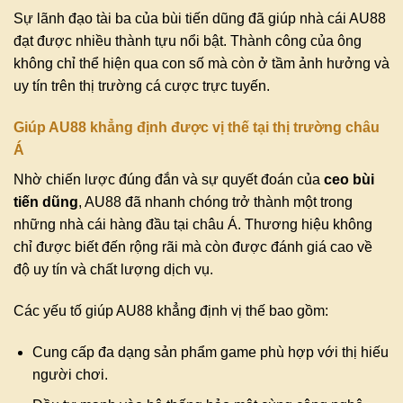
Sự lãnh đạo tài ba của bùi tiến dũng đã giúp nhà cái AU88
đạt được nhiều thành tựu nổi bật. Thành công của ông
không chỉ thể hiện qua con số mà còn ở tầm ảnh hưởng và
uy tín trên thị trường cá cược trực tuyến.
Giúp AU88 khẳng định được vị thế tại thị trường châu
Á
Nhờ chiến lược đúng đắn và sự quyết đoán của
ceo bùi
tiến dũng
, AU88 đã nhanh chóng trở thành một trong
những nhà cái hàng đầu tại châu Á. Thương hiệu không
chỉ được biết đến rộng rãi mà còn được đánh giá cao về
độ uy tín và chất lượng dịch vụ.
Các yếu tố giúp AU88 khẳng định vị thế bao gồm:
Cung cấp đa dạng sản phẩm game phù hợp với thị hiếu
người chơi.