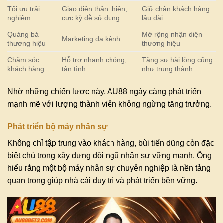
Tối ưu trải
Giao diện thân thiện,
Giữ chân khách hàng
nghiệm
cực kỳ dễ sử dụng
lâu dài
Quảng bá
Mở rộng nhận diện
Marketing đa kênh
thương hiệu
thương hiệu
Chăm sóc
Hỗ trợ nhanh chóng,
Tăng sự hài lòng cũng
khách hàng
tận tình
như trung thành
Nhờ những chiến lược này, AU88 ngày càng phát triển
mạnh mẽ với lượng thành viên không ngừng tăng trưởng.
Phát triển bộ máy nhân sự
Không chỉ tập trung vào khách hàng, bùi tiến dũng còn đặc
biệt chú trọng xây dựng đội ngũ nhân sự vững mạnh. Ông
hiểu rằng một bộ máy nhân sự chuyên nghiệp là nền tảng
quan trọng giúp nhà cái duy trì và phát triển bền vững.