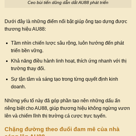
Ceo bùi tiến dũng dẫn dắt AU88 phát triển
Dưới đây là những điểm nổi bật giúp ông tạo dựng được
thương hiệu AU88:
Tầm nhìn chiến lược sâu rộng, luôn hướng đến phát
triển bền vững.
Khả năng điều hành linh hoạt, thích ứng nhanh với thị
trường thay đổi.
Sự tận tâm và sáng tạo trong từng quyết định kinh
doanh.
Những yếu tố này đã góp phần tạo nên những dấu ấn
riêng biệt cho AU88, giúp thương hiệu không ngừng vươn
lên và chiếm lĩnh thị trường cá cược trực tuyến.
Chặng đường theo đuổi đam mê của nhà