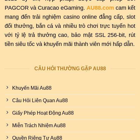
PAGCOR và Curacao eGaming.
AU88.com
cam kết
mang đến trải nghiệm casino online đẳng cấp, slot
đổi thưởng, bắn cá và nhiều trò chơi trực tuyến hot
với tỷ lệ trả thưởng cao, bảo mật SSL 256-bit, rút
tiền siêu tốc và khuyến mãi thành viên mới hấp dẫn.
CÂU HỎI THƯỜNG GẶP AU88
Khuyến Mãi Au88
Câu Hỏi Liên Quan Au88
Giấy Phép Hoạt Động Au88
Miễn Trách Nhiệm Au88
Quyền Riêng Tư Au88