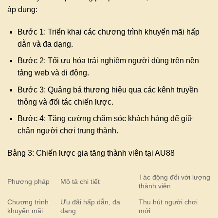
áp dụng:
Bước 1: Triển khai các chương trình khuyến mãi hấp
dẫn và đa dạng.
Bước 2: Tối ưu hóa trải nghiệm người dùng trên nền
tảng web và di động.
Bước 3: Quảng bá thương hiệu qua các kênh truyền
thông và đối tác chiến lược.
Bước 4: Tăng cường chăm sóc khách hàng để giữ
chân người chơi trung thành.
Bảng 3: Chiến lược gia tăng thành viên tại AU88
Tác động đối với lượng
Phương pháp
Mô tả chi tiết
thành viên
Chương trình
Ưu đãi hấp dẫn, đa
Thu hút người chơi
khuyến mãi
dạng
mới