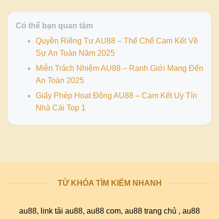
Có thể bạn quan tâm
Quyền Riêng Tư AU88 – Thể Chế Cam Kết Về
Sự An Toàn Năm 2025
Miễn Trách Nhiệm AU88 – Ranh Giới Mang Đến
An Toàn 2025
Giấy Phép Hoạt Động AU88 – Cam Kết Uy Tín
Nhà Cái Top 1
TỪ KHÓA TÌM KIẾM NHANH
au88, link tải au88, au88 com, au88 trang chủ , au88