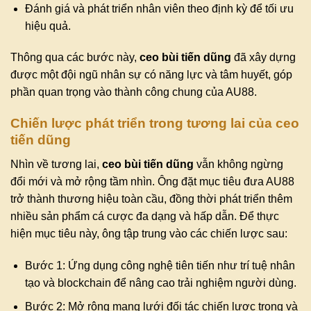
Đánh giá và phát triển nhân viên theo định kỳ để tối ưu
hiệu quả.
Thông qua các bước này,
ceo bùi tiến dũng
đã xây dựng
được một đội ngũ nhân sự có năng lực và tâm huyết, góp
phần quan trọng vào thành công chung của AU88.
Chiến lược phát triển trong tương lai của ceo
tiến dũng
Nhìn về tương lai,
ceo bùi tiến dũng
vẫn không ngừng
đổi mới và mở rộng tầm nhìn. Ông đặt mục tiêu đưa AU88
trở thành thương hiệu toàn cầu, đồng thời phát triển thêm
nhiều sản phẩm cá cược đa dạng và hấp dẫn.
Để thực
hiện mục tiêu này, ông tập trung vào các chiến lược sau:
Bước 1: Ứng dụng công nghệ tiên tiến như trí tuệ nhân
tạo và blockchain để nâng cao trải nghiệm người dùng.
Bước 2: Mở rộng mạng lưới đối tác chiến lược trong và