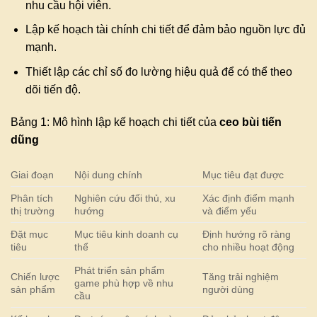
nhu cầu hội viên.
Lập kế hoạch tài chính chi tiết để đảm bảo nguồn lực đủ
mạnh.
Thiết lập các chỉ số đo lường hiệu quả để có thể theo
dõi tiến độ.
Bảng 1: Mô hình lập kế hoạch chi tiết của
ceo bùi tiến
dũng
Giai đoạn
Nội dung chính
Mục tiêu đạt được
Phân tích
Nghiên cứu đối thủ, xu
Xác định điểm mạnh
thị trường
hướng
và điểm yếu
Đặt mục
Mục tiêu kinh doanh cụ
Định hướng rõ ràng
tiêu
thể
cho nhiều hoạt động
Phát triển sản phẩm
Chiến lược
Tăng trải nghiệm
game phù hợp về nhu
sản phẩm
người dùng
cầu