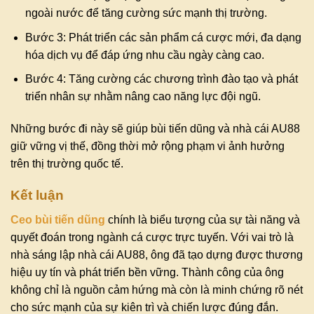
ngoài nước để tăng cường sức mạnh thị trường.
Bước 3: Phát triển các sản phẩm cá cược mới, đa dạng
hóa dịch vụ để đáp ứng nhu cầu ngày càng cao.
Bước 4: Tăng cường các chương trình đào tạo và phát
triển nhân sự nhằm nâng cao năng lực đội ngũ.
Những bước đi này sẽ giúp bùi tiến dũng và nhà cái AU88
giữ vững vị thế, đồng thời mở rộng phạm vi ảnh hưởng
trên thị trường quốc tế.
Kết luận
Ceo bùi tiến dũng
chính là biểu tượng của sự tài năng và
quyết đoán trong ngành cá cược trực tuyến. Với vai trò là
nhà sáng lập nhà cái AU88, ông đã tạo dựng được thương
hiệu uy tín và phát triển bền vững. Thành công của ông
không chỉ là nguồn cảm hứng mà còn là minh chứng rõ nét
cho sức mạnh của sự kiên trì và chiến lược đúng đắn.