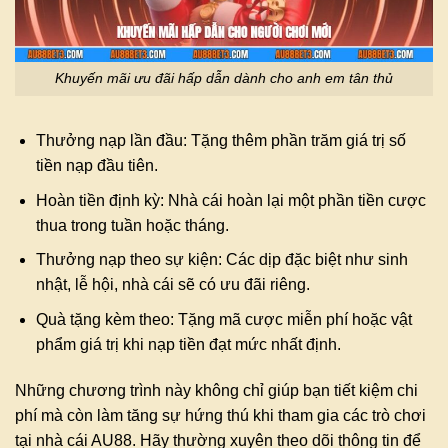
Khuyến mãi ưu đãi hấp dẫn dành cho anh em tân thủ
Thưởng nạp lần đầu: Tặng thêm phần trăm giá trị số
tiền nạp đầu tiên.
Hoàn tiền định kỳ: Nhà cái hoàn lại một phần tiền cược
thua trong tuần hoặc tháng.
Thưởng nạp theo sự kiện: Các dịp đặc biệt như sinh
nhật, lễ hội, nhà cái sẽ có ưu đãi riêng.
Quà tặng kèm theo: Tặng mã cược miễn phí hoặc vật
phẩm giá trị khi nạp tiền đạt mức nhất định.
Những chương trình này không chỉ giúp bạn tiết kiệm chi
phí mà còn làm tăng sự hứng thú khi tham gia các trò chơi
tại nhà cái AU88. Hãy thường xuyên theo dõi thông tin để