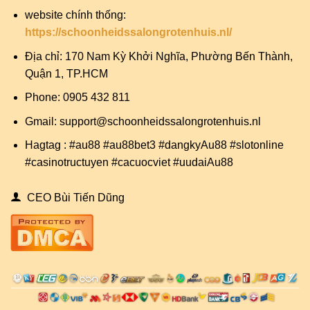
website chính thống:
https://schoonheidssalongrotenhuis.nl/
Địa chỉ:
170 Nam Kỳ Khởi Nghĩa, Phường Bến Thành,
Quận 1, TP.HCM
Phone:
0905 432 811
Gmail:
support@schoonheidssalongrotenhuis.nl
Hagtag : #au88 #au88bet3 #dangkyAu88 #slotonline
#casinotructuyen #cacuocviet #uudaiAu88
CEO Bùi Tiến Dũng