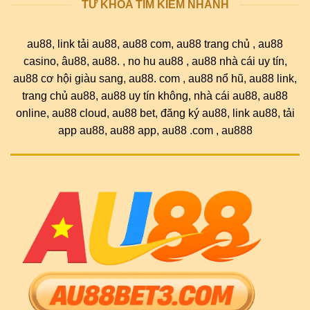
TỪ KHÓA TÌM KIẾM NHANH
au88, link tải au88, au88 com, au88 trang chủ , au88
casino, âu88, au88. , no hu au88 , au88 nhà cái uy tín,
au88 cơ hội giàu sang, au88. com , au88 nổ hũ, au88 link,
trang chủ au88, au88 uy tín không, nhà cái au88, au88
online, au88 cloud, au88 bet, đăng ký au88, link au88, tải
app au88, au88 app, au88 .com , au888