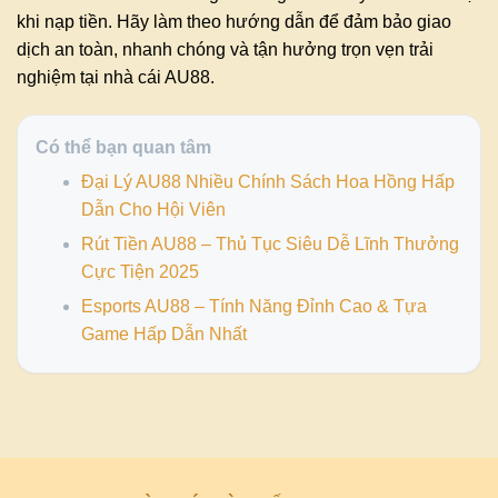
khi nạp tiền. Hãy làm theo hướng dẫn để đảm bảo giao
dịch an toàn, nhanh chóng và tận hưởng trọn vẹn trải
nghiệm tại nhà cái AU88.
Có thể bạn quan tâm
Đại Lý AU88 Nhiều Chính Sách Hoa Hồng Hấp
Dẫn Cho Hội Viên
Rút Tiền AU88 – Thủ Tục Siêu Dễ Lĩnh Thưởng
Cực Tiện 2025
Esports AU88 – Tính Năng Đỉnh Cao & Tựa
Game Hấp Dẫn Nhất