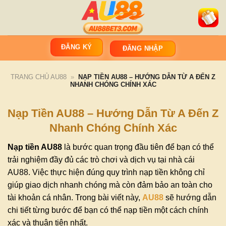
Bỏ
qua
nội
dung
ĐĂNG KÝ
ĐĂNG NHẬP
TRANG CHỦ AU88
»
NẠP TIỀN AU88 – HƯỚNG DẪN TỪ A ĐẾN Z
NHANH CHÓNG CHÍNH XÁC
Nạp Tiền AU88 – Hướng Dẫn Từ A Đến Z
Nhanh Chóng Chính Xác
Nạp tiền AU88
là bước quan trọng đầu tiên để bạn có thể
trải nghiệm đầy đủ các trò chơi và dịch vụ tại nhà cái
AU88. Việc thực hiện đúng quy trình nạp tiền không chỉ
giúp giao dịch nhanh chóng mà còn đảm bảo an toàn cho
tài khoản cá nhân. Trong bài viết này,
AU88
sẽ hướng dẫn
chi tiết từng bước để bạn có thể nạp tiền một cách chính
xác và thuận tiện nhất.