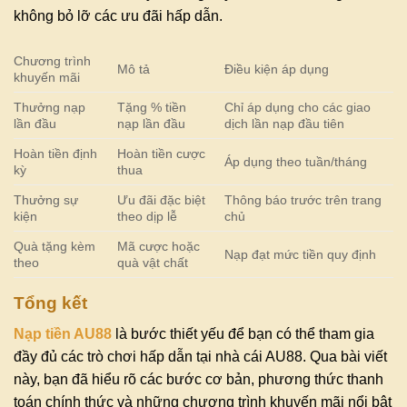
không bỏ lỡ các ưu đãi hấp dẫn.
Chương trình
Mô tả
Điều kiện áp dụng
khuyến mãi
Thưởng nạp
Tặng % tiền
Chỉ áp dụng cho các giao
lần đầu
nạp lần đầu
dịch lần nạp đầu tiên
Hoàn tiền định
Hoàn tiền cược
Áp dụng theo tuần/tháng
kỳ
thua
Thưởng sự
Ưu đãi đặc biệt
Thông báo trước trên trang
kiện
theo dịp lễ
chủ
Quà tặng kèm
Mã cược hoặc
Nạp đạt mức tiền quy định
theo
quà vật chất
Tổng kết
Nạp tiền AU88
là bước thiết yếu để bạn có thể tham gia
đầy đủ các trò chơi hấp dẫn tại nhà cái AU88. Qua bài viết
này, bạn đã hiểu rõ các bước cơ bản, phương thức thanh
toán chính thức và những chương trình khuyến mãi nổi bật