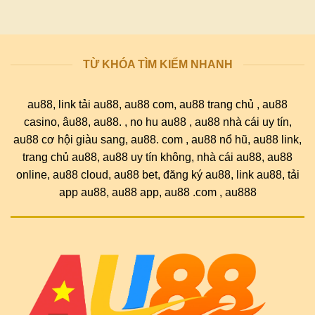
TỪ KHÓA TÌM KIẾM NHANH
au88, link tải au88, au88 com, au88 trang chủ , au88
casino, âu88, au88. , no hu au88 , au88 nhà cái uy tín,
au88 cơ hội giàu sang, au88. com , au88 nổ hũ, au88 link,
trang chủ au88, au88 uy tín không, nhà cái au88, au88
online, au88 cloud, au88 bet, đăng ký au88, link au88, tải
app au88, au88 app, au88 .com , au888