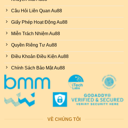
Câu Hỏi Liên Quan Au88
Giấy Phép Hoạt Động Au88
Miễn Trách Nhiệm Au88
Quyền Riêng Tư Au88
Điều Khoản Điều Kiện Au88
Chính Sách Bảo Mật Au88
VỀ CHÚNG TÔI