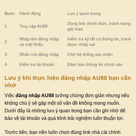
Bước
Hành động
Lưu ý quan trọng
Dùng link chính thức, tránh trang
1
Truy cập AU88
giả mạo
Nhập tên đăng nhập
Kiểm tra kỹ tất cả thông tin, tránh
2
và mật khẩu
được nhập sai
3
Nhấn nút đăng nhập
Chờ hệ thống xác nhận
4
Kiểm tra tài khoản
Đảm bảo thông tin chính xác
Lưu ý khi thực hiện đăng nhập AU88 bạn cần
nhớ
Việc
đăng nhập AU88
tưởng chừng đơn giản nhưng nếu
không chú ý sẽ gặp một số vấn đề không mong muốn.
Dưới đây là những lưu ý quan trọng bạn cần ghi nhớ để
bảo vệ tài khoản và quá trình trải nghiệm luôn thuận lợi.
Trước tiên, bạn nên luôn chọn đúng link nhà cái chính