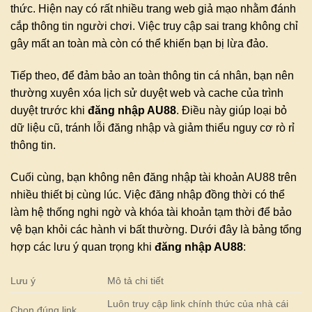
thức. Hiện nay có rất nhiều trang web giả mạo nhằm đánh
cắp thông tin người chơi. Việc truy cập sai trang không chỉ
gây mất an toàn mà còn có thể khiến bạn bị lừa đảo.
Tiếp theo, để đảm bảo an toàn thông tin cá nhân, bạn nên
thường xuyên xóa lịch sử duyệt web và cache của trình
duyệt trước khi
đăng nhập AU88
. Điều này giúp loại bỏ
dữ liệu cũ, tránh lỗi đăng nhập và giảm thiểu nguy cơ rò rỉ
thông tin.
Cuối cùng, bạn không nên đăng nhập tài khoản AU88 trên
nhiều thiết bị cùng lúc. Việc đăng nhập đồng thời có thể
làm hệ thống nghi ngờ và khóa tài khoản tạm thời để bảo
vệ bạn khỏi các hành vi bất thường.
Dưới đây là bảng tổng
hợp các lưu ý quan trọng khi
đăng nhập AU88
:
Lưu ý
Mô tả chi tiết
Luôn truy cập link chính thức của nhà cái
Chọn đúng link