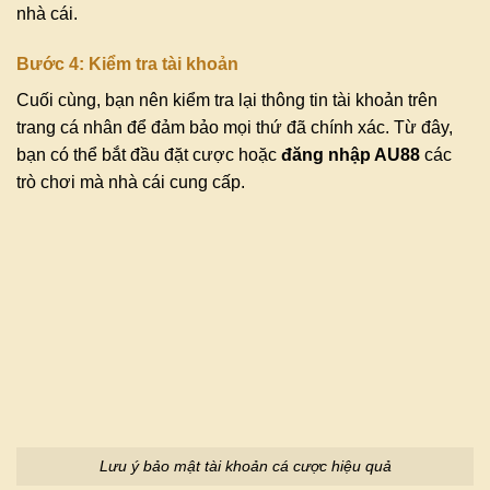
nhà cái.
Bước 4: Kiểm tra tài khoản
Cuối cùng, bạn nên kiểm tra lại thông tin tài khoản trên
trang cá nhân để đảm bảo mọi thứ đã chính xác. Từ đây,
bạn có thể bắt đầu đặt cược hoặc
đăng nhập AU88
các
trò chơi mà nhà cái cung cấp.
Lưu ý bảo mật tài khoản cá cược hiệu quả