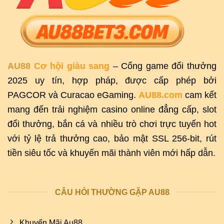
AU88
Cơ hội giàu sang
– Cổng game đổi thưởng
2025 uy tín, hợp pháp, được cấp phép bởi
PAGCOR và Curacao eGaming.
AU88.com
cam kết
mang đến trải nghiệm casino online đẳng cấp, slot
đổi thưởng, bắn cá và nhiều trò chơi trực tuyến hot
với tỷ lệ trả thưởng cao, bảo mật SSL 256-bit, rút
tiền siêu tốc và khuyến mãi thành viên mới hấp dẫn.
CÂU HỎI THƯỜNG GẶP AU88
Khuyến Mãi Au88