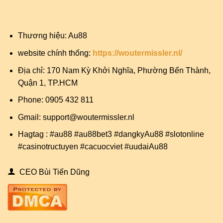
Thương hiệu: Au88
website chính thống:
https://woutermissler.nl/
Địa chỉ:
170 Nam Kỳ Khởi Nghĩa, Phường Bến Thành,
Quận 1, TP.HCM
Phone:
0905 432 811
Gmail:
support@woutermissler.nl
Hagtag : #au88 #au88bet3 #dangkyAu88 #slotonline
#casinotructuyen #cacuocviet #uudaiAu88
CEO Bùi Tiến Dũng