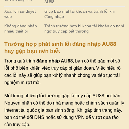
AU88
Xóa lịch sử duyệt
Giúp bảo mật tài khoản và tránh lỗi khi
web
đăng nhập
Không đăng nhập
Tránh trường hợp bị khóa tài khoản do nghi
nhiều thiết bị
ngờ truy cập bất thường
Trường hợp phát sinh lỗi đăng nhập AU88
hay gặp bạn nên biết
Trong quá trình
đăng nhập AU88
, bạn có thể gặp một số
lỗi phổ biến khiến việc truy cập bị gián đoạn. Việc hiểu rõ
các lỗi này sẽ giúp bạn xử lý nhanh chóng và tiếp tục trải
nghiệm mượt mà.
Một trong những lỗi thường gặp là truy cập AU88 bị chặn.
Nguyên nhân có thể do nhà mạng hoặc chính sách quản lý
internet tại quốc gia bạn sinh sống. Khi gặp tình trạng này,
bạn có thể đổi DNS hoặc sử dụng VPN để vượt qua rào
cản truy cập.