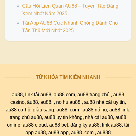
Câu Hỏi Liên Quan AU88 – Tuyển Tập Đáng
Xem Nhất Năm 2025
Tải App AU88 Cực Nhanh Chóng Dành Cho
Tân Thủ Mới Nhất 2025
TỪ KHÓA TÌM KIẾM NHANH
au88, link tải au88, au88 com, au88 trang chủ , au88
casino, âu88, au88. , no hu au88 , au88 nhà cái uy tín,
au88 cơ hội giàu sang, au88. com , au88 nổ hũ, au88 link,
trang chủ au88, au88 uy tín không, nhà cái au88, au88
online, au88 cloud, au88 bet, đăng ký au88, link au88, tải
app au88, au88 app, au88 .com , au888