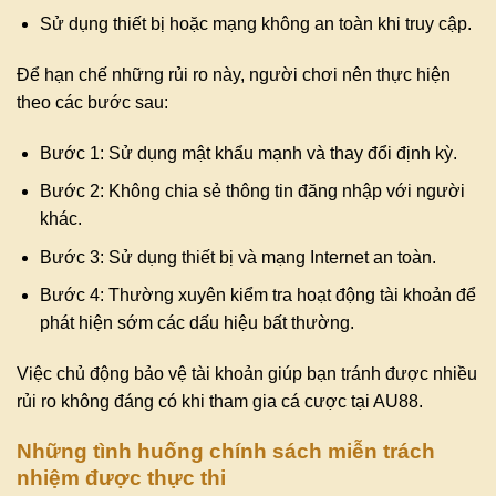
Sử dụng thiết bị hoặc mạng không an toàn khi truy cập.
Để hạn chế những rủi ro này, người chơi nên thực hiện
theo các bước sau:
Bước 1: Sử dụng mật khẩu mạnh và thay đổi định kỳ.
Bước 2: Không chia sẻ thông tin đăng nhập với người
khác.
Bước 3: Sử dụng thiết bị và mạng Internet an toàn.
Bước 4: Thường xuyên kiểm tra hoạt động tài khoản để
phát hiện sớm các dấu hiệu bất thường.
Việc chủ động bảo vệ tài khoản giúp bạn tránh được nhiều
rủi ro không đáng có khi tham gia cá cược tại AU88.
Những tình huống chính sách miễn trách
nhiệm được thực thi