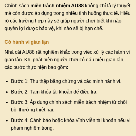
Chính sách
miễn trách nhiệm AU88
không chỉ là lý thuyết
mà còn được áp dụng trong nhiều tình huống thực tế. Hiểu
rõ các trường hợp này sẽ giúp người chơi biết khi nào
quyền lợi được bảo vệ, khi nào sẽ bị hạn chế.
Có hành vi gian lận
Nhà cái AU88 rất nghiêm khắc trong việc xử lý các hành vi
gian lận. Khi phát hiện người chơi có dấu hiệu gian lận,
các bước thực hiện bao gồm:
Bước 1: Thu thập bằng chứng và xác minh hành vi.
Bước 2: Tạm khóa tài khoản để điều tra.
Bước 3: Áp dụng chính sách miễn trách nhiệm từ chối
bồi thường thiệt hại.
Bước 4: Cảnh báo hoặc khóa vĩnh viễn tài khoản nếu vi
phạm nghiêm trọng.