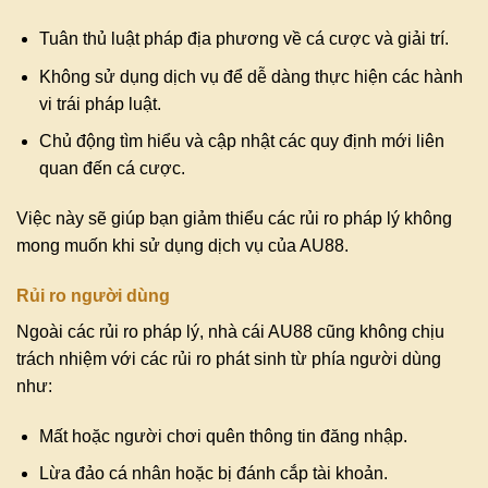
Tuân thủ luật pháp địa phương về cá cược và giải trí.
Không sử dụng dịch vụ để dễ dàng thực hiện các hành
vi trái pháp luật.
Chủ động tìm hiểu và cập nhật các quy định mới liên
quan đến cá cược.
Việc này sẽ giúp bạn giảm thiểu các rủi ro pháp lý không
mong muốn khi sử dụng dịch vụ của AU88.
Rủi ro người dùng
Ngoài các rủi ro pháp lý, nhà cái AU88 cũng không chịu
trách nhiệm với các rủi ro phát sinh từ phía người dùng
như:
Mất hoặc người chơi quên thông tin đăng nhập.
Lừa đảo cá nhân hoặc bị đánh cắp tài khoản.