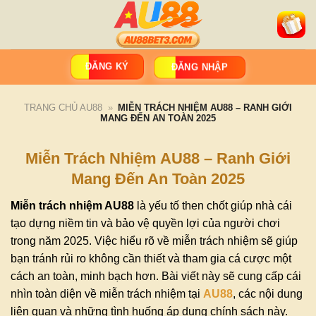
Bỏ
qua
nội
dung
ĐĂNG KÝ
ĐĂNG NHẬP
TRANG CHỦ AU88
»
MIỄN TRÁCH NHIỆM AU88 – RANH GIỚI
MANG ĐẾN AN TOÀN 2025
Miễn Trách Nhiệm AU88 – Ranh Giới
Mang Đến An Toàn 2025
Miễn trách nhiệm AU88
là yếu tố then chốt giúp nhà cái
tạo dựng niềm tin và bảo vệ quyền lợi của người chơi
trong năm 2025. Việc hiểu rõ về miễn trách nhiệm sẽ giúp
bạn tránh rủi ro không cần thiết và tham gia cá cược một
cách an toàn, minh bạch hơn. Bài viết này sẽ cung cấp cái
nhìn toàn diện về miễn trách nhiệm tại
AU88
, các nội dung
liên quan và những tình huống áp dụng chính sách này.