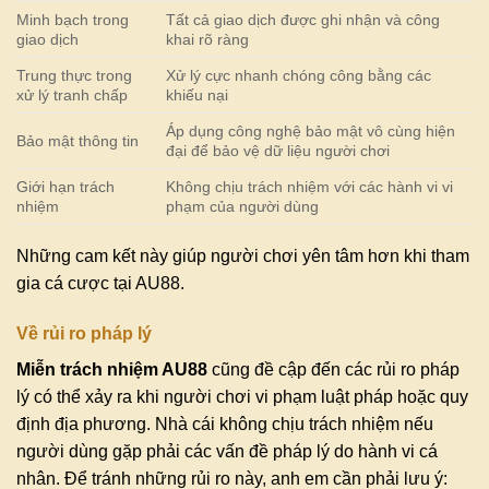
Minh bạch trong
Tất cả giao dịch được ghi nhận và công
giao dịch
khai rõ ràng
Trung thực trong
Xử lý cực nhanh chóng công bằng các
xử lý tranh chấp
khiếu nại
Áp dụng công nghệ bảo mật vô cùng hiện
Bảo mật thông tin
đại để bảo vệ dữ liệu người chơi
Giới hạn trách
Không chịu trách nhiệm với các hành vi vi
nhiệm
phạm của người dùng
Những cam kết này giúp người chơi yên tâm hơn khi tham
gia cá cược tại AU88.
Về rủi ro pháp lý
Miễn trách nhiệm AU88
cũng đề cập đến các rủi ro pháp
lý có thể xảy ra khi người chơi vi phạm luật pháp hoặc quy
định địa phương. Nhà cái không chịu trách nhiệm nếu
người dùng gặp phải các vấn đề pháp lý do hành vi cá
nhân. Để tránh những rủi ro này, anh em cần phải lưu ý: