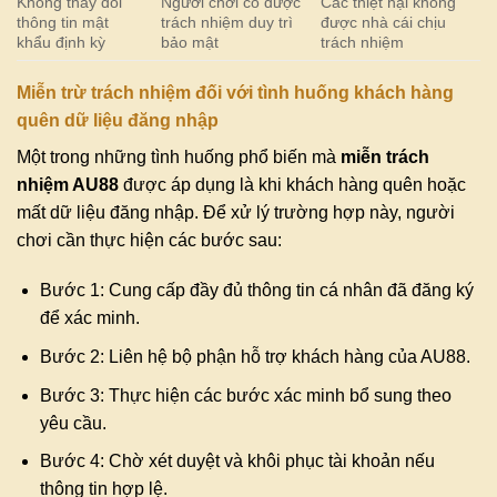
Không thay đổi
Người chơi có được
Các thiệt hại không
thông tin mật
trách nhiệm duy trì
được nhà cái chịu
khẩu định kỳ
bảo mật
trách nhiệm
Miễn trừ trách nhiệm đối với tình huống khách hàng
quên dữ liệu đăng nhập
Một trong những tình huống phổ biến mà
miễn trách
nhiệm AU88
được áp dụng là khi khách hàng quên hoặc
mất dữ liệu đăng nhập. Để xử lý trường hợp này, người
chơi cần thực hiện các bước sau:
Bước 1: Cung cấp đầy đủ thông tin cá nhân đã đăng ký
để xác minh.
Bước 2: Liên hệ bộ phận hỗ trợ khách hàng của AU88.
Bước 3: Thực hiện các bước xác minh bổ sung theo
yêu cầu.
Bước 4: Chờ xét duyệt và khôi phục tài khoản nếu
thông tin hợp lệ.