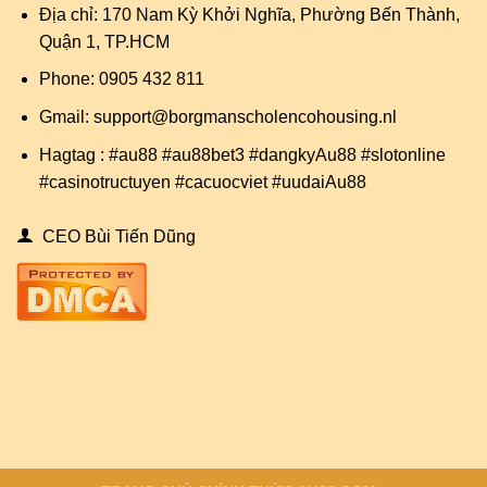
Địa chỉ:
170 Nam Kỳ Khởi Nghĩa, Phường Bến Thành,
Quận 1, TP.HCM
Phone:
0905 432 811
Gmail:
support@borgmanscholencohousing.nl
Hagtag : #au88 #au88bet3 #dangkyAu88 #slotonline
#casinotructuyen #cacuocviet #uudaiAu88
CEO Bùi Tiến Dũng