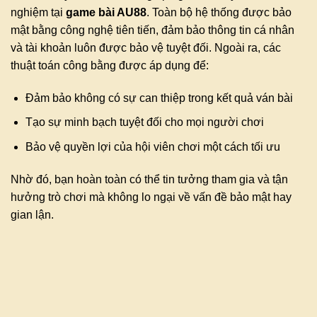
nghiệm tại
game bài AU88
. Toàn bộ hệ thống được bảo
mật bằng công nghệ tiên tiến, đảm bảo thông tin cá nhân
và tài khoản luôn được bảo vệ tuyệt đối. Ngoài ra, các
thuật toán công bằng được áp dụng để:
Đảm bảo không có sự can thiệp trong kết quả ván bài
Tạo sự minh bạch tuyệt đối cho mọi người chơi
Bảo vệ quyền lợi của hội viên chơi một cách tối ưu
Nhờ đó, bạn hoàn toàn có thể tin tưởng tham gia và tận
hưởng trò chơi mà không lo ngại về vấn đề bảo mật hay
gian lận.