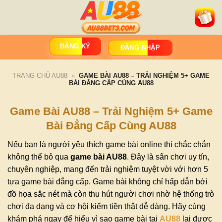
Bỏ
qua
nội
dung
ĐĂNG KÝ
ĐĂNG NHẬP
TRANG CHỦ AU88
»
GAME BÀI AU88 – TRẢI NGHIỆM 5+ GAME
BÀI ĐẲNG CẤP CÙNG AU88
Game Bài AU88 – Trải Nghiệm 5+ Game
Bài Đẳng Cấp Cùng AU88
Nếu bạn là người yêu thích game bài online thì chắc chắn
không thể bỏ qua
game bài AU88
. Đây là sân chơi uy tín,
chuyên nghiệp, mang đến trải nghiệm tuyệt vời với hơn 5
tựa game bài đẳng cấp. Game bài không chỉ hấp dẫn bởi
đồ họa sắc nét mà còn thu hút người chơi nhờ hệ thống trò
chơi đa dạng và cơ hội kiếm tiền thật dễ dàng. Hãy cùng
khám phá ngay để hiểu vì sao game bài tại
AU88
lại được