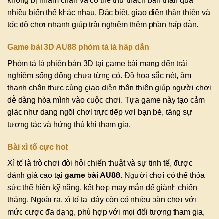
không bị nhàm chán và có thể thử thách bản thân qua
nhiều biến thể khác nhau. Đặc biệt, giao diện thân thiện và
tốc độ chơi nhanh giúp trải nghiệm thêm phần hấp dẫn.
Game bài 3D AU88 phỏm tá lả hấp dẫn
Phỏm tá lả phiên bản 3D tại game bài mang đến trải
nghiệm sống động chưa từng có. Đồ họa sắc nét, âm
thanh chân thực cùng giao diện thân thiện giúp người chơi
dễ dàng hòa mình vào cuộc chơi. Tựa game này tạo cảm
giác như đang ngồi chơi trực tiếp với bạn bè, tăng sự
tương tác và hứng thú khi tham gia.
Bài xì tố cực hot
Xì tố là trò chơi đòi hỏi chiến thuật và sự tinh tế, được
đánh giá cao tại
game bài AU88
. Người chơi có thể thỏa
sức thể hiện kỹ năng, kết hợp may mắn để giành chiến
thắng. Ngoài ra, xì tố tại đây còn có nhiều bàn chơi với
mức cược đa dạng, phù hợp với mọi đối tượng tham gia,