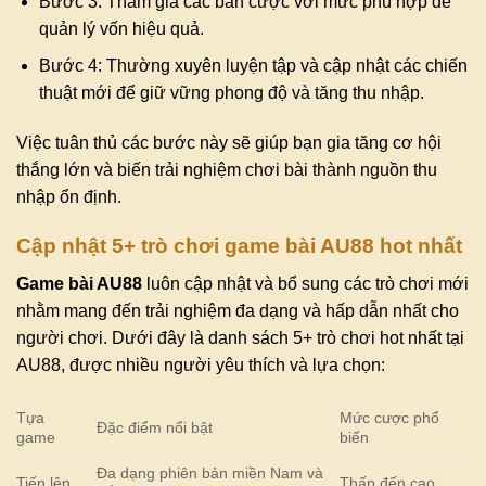
Bước 3: Tham gia các bàn cược với mức phù hợp để
quản lý vốn hiệu quả.
Bước 4: Thường xuyên luyện tập và cập nhật các chiến
thuật mới để giữ vững phong độ và tăng thu nhập.
Việc tuân thủ các bước này sẽ giúp bạn gia tăng cơ hội
thắng lớn và biến trải nghiệm chơi bài thành nguồn thu
nhập ổn định.
Cập nhật 5+ trò chơi game bài AU88 hot nhất
Game bài AU88
luôn cập nhật và bổ sung các trò chơi mới
nhằm mang đến trải nghiệm đa dạng và hấp dẫn nhất cho
người chơi. Dưới đây là danh sách 5+ trò chơi hot nhất tại
AU88, được nhiều người yêu thích và lựa chọn:
Tựa
Mức cược phổ
Đặc điểm nổi bật
game
biến
Đa dạng phiên bản miền Nam và
Tiến lên
Thấp đến cao