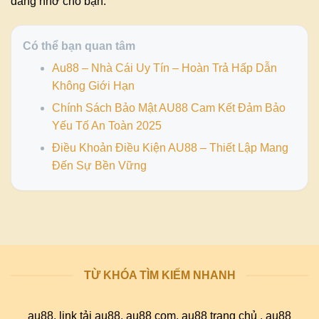
đáng nhớ cho bạn.
Có thể bạn quan tâm
Au88 – Nhà Cái Uy Tín – Hoàn Trả Hấp Dẫn
Không Giới Hạn
Chính Sách Bảo Mật AU88 Cam Kết Đảm Bảo
Yếu Tố An Toàn 2025
Điều Khoản Điều Kiện AU88 – Thiết Lập Mang
Đến Sự Bền Vững
TỪ KHÓA TÌM KIẾM NHANH
au88, link tải au88, au88 com, au88 trang chủ , au88