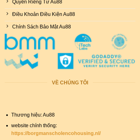
Quyền Riêng Tư Au88
Điều Khoản Điều Kiện Au88
Chính Sách Bảo Mật Au88
VỀ CHÚNG TÔI
Thương hiệu: Au88
website chính thống:
https://borgmanscholencohousing.nl/