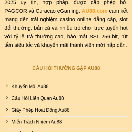
2025 uy tín, hợp pháp, được cấp phép bởi
PAGCOR và Curacao eGaming.
AU88.com
cam kết
mang đến trải nghiệm casino online đẳng cấp, slot
đổi thưởng, bắn cá và nhiều trò chơi trực tuyến hot
với tỷ lệ trả thưởng cao, bảo mật SSL 256-bit, rút
tiền siêu tốc và khuyến mãi thành viên mới hấp dẫn.
CÂU HỎI THƯỜNG GẶP AU88
Khuyến Mãi Au88
Câu Hỏi Liên Quan Au88
Giấy Phép Hoạt Động Au88
Miễn Trách Nhiệm Au88