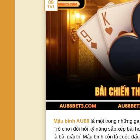
08
Th1
Mậu binh AU88
là một trong những game
Trò chơi đòi hỏi kỹ năng sắp xếp bài h
là bài giải trí, Mậu binh còn là cuộc đấ