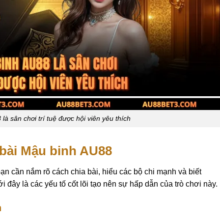
à sân chơi trí tuệ được hội viên yêu thích
 bài Mậu binh AU88
n cần nắm rõ cách chia bài, hiểu các bộ chi mạnh và biết
 đây là các yếu tố cốt lõi tạo nên sự hấp dẫn của trò chơi này.
h