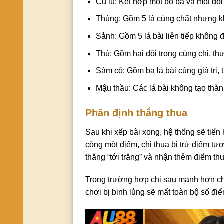
Cù lũ: Kết hợp một bộ ba và một đôi 
Thùng: Gồm 5 lá cùng chất nhưng kh
Sảnh: Gồm 5 lá bài liên tiếp không 
Thú: Gồm hai đôi trong cùng chi, t
Sám cô: Gồm ba lá bài cùng giá trị, 
Mậu thầu: Các lá bài không tạo thành
Phân định thắng thua
Sau khi xếp bài xong, hệ thống sẽ tiến
cộng một điểm, chi thua bị trừ điểm tư
thắng “tới trắng” và nhận thêm điểm t
Trong trường hợp chi sau mạnh hơn chi
chơi bị binh lủng sẽ mất toàn bộ số đi