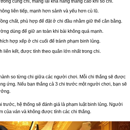
trong cùng chi, mang lại khả năng thắng cao khi so chi.
ông liên tiếp, mạnh hơn sảnh và yếu hơn cù lũ.
đồng chất, phù hợp để đặt ở chi đầu nhằm giữ thế cân bằng.
hường dùng để giữ an toàn khi bài không quá mạnh.
thích hợp xếp ở chi cuối để tránh phạm binh lủng.
 liên kết, được tính theo quân lớn nhất trong chi.
 hành so từng chi giữa các người chơi. Mỗi chi thắng sẽ được
ơng ứng. Nếu bạn thắng cả 3 chi trước một người chơi, bạn sẽ
hưởng.
 trước, hệ thống sẽ đánh giá là phạm luật binh lủng. Người
ểm của ván và không được tính các chi thắng.