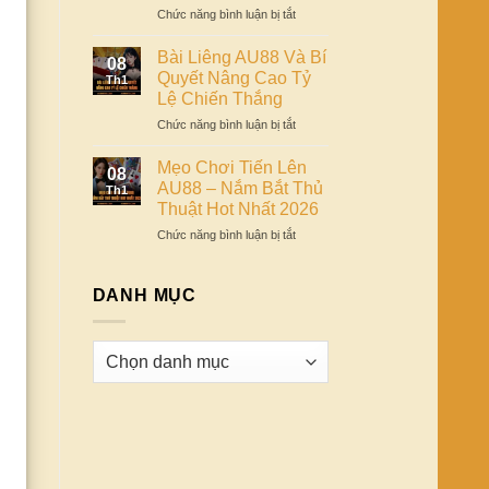
AU88
ở
Chức năng bình luận bị tắt
Nghiệm
Cách
Truyền
Tính
Thống
Bài Liêng AU88 Và Bí
08
Kèo
Trên
Quyết Nâng Cao Tỷ
Th1
Thẻ
Nền
Lệ Chiến Thắng
Phạt
Tảng
ở
Chức năng bình luận bị tắt
Giúp
Số
Bài
Bạn
Liêng
Ăn
Mẹo Chơi Tiến Lên
08
AU88
Chắc
AU88 – Nắm Bắt Thủ
Th1
Và
Từng
Thuật Hot Nhất 2026
Bí
Pha
ở
Chức năng bình luận bị tắt
Quyết
Bóng
Mẹo
Nâng
Chơi
Cao
Tiến
Tỷ
DANH MỤC
Lên
Lệ
AU88
Chiến
–
Thắng
Danh
Nắm
mục
Bắt
Thủ
Thuật
Hot
Nhất
2026