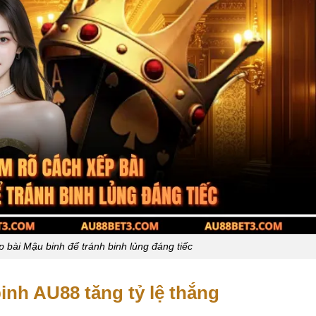
 bài Mậu binh để tránh binh lủng đáng tiếc
inh AU88 tăng tỷ lệ thắng