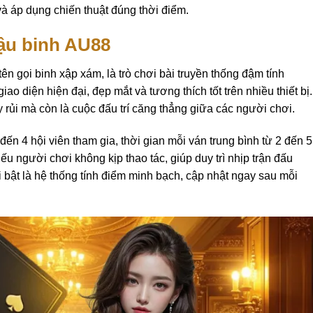
 và áp dụng chiến thuật đúng thời điểm.
ậu binh AU88
n gọi binh xập xám, là trò chơi bài truyền thống đậm tính
giao diện hiện đại, đẹp mắt và tương thích tốt trên nhiều thiết bị.
rủi mà còn là cuộc đấu trí căng thẳng giữa các người chơi.
ến 4 hội viên tham gia, thời gian mỗi ván trung bình từ 2 đến 5
ếu người chơi không kịp thao tác, giúp duy trì nhịp trận đấu
i bật là hệ thống tính điểm minh bạch, cập nhật ngay sau mỗi