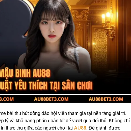
 bài thu hút đông đảo hội viên tham gia tại nền tảng giải trí.
ợp lý và khả năng phán đoán tốt để vượt qua đối thủ. Không chỉ
u trí thực thụ giữa các người chơi tại
AU88
. Để giành được