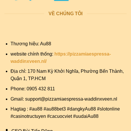
VỀ CHÚNG TÔI
Thương hiệu: Au88
website chính thống:
https://pizzamiaespressa-
waddinxveen.nl/
Địa chỉ:
170 Nam Kỳ Khởi Nghĩa, Phường Bến Thành,
Quận 1, TP.HCM
Phone:
0905 432 811
Gmail:
support@pizzamiaespressa-waddinxveen.nl
Hagtag : #au88 #au88bet3 #dangkyAu88 #slotonline
#casinotructuyen #cacuocviet #uudaiAu88