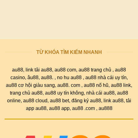
TỪ KHÓA TÌM KIẾM NHANH
au88, link tải au88, au88 com, au88 trang chủ , au88
casino, âu88, au88. , no hu au88 , au88 nhà cái uy tín,
au88 cơ hội giàu sang, au88. com , au88 nổ hũ, au88 link,
trang chủ au88, au88 uy tín không, nhà cái au88, au88
online, au88 cloud, au88 bet, đăng ký au88, link au88, tải
app au88, au88 app, au88 .com , au888