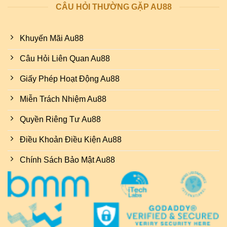
CÂU HỎI THƯỜNG GẶP AU88
Khuyến Mãi Au88
Câu Hỏi Liên Quan Au88
Giấy Phép Hoạt Động Au88
Miễn Trách Nhiệm Au88
Quyền Riêng Tư Au88
Điều Khoản Điều Kiện Au88
Chính Sách Bảo Mật Au88