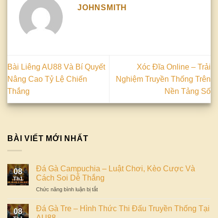
JOHNSMITH
Bài Liêng AU88 Và Bí Quyết
Xóc Đĩa Online – Trải
Nâng Cao Tỷ Lệ Chiến
Nghiệm Truyền Thống Trên
Thắng
Nền Tảng Số
BÀI VIẾT MỚI NHẤT
Đá Gà Campuchia – Luật Chơi, Kèo Cược Và
08
Cách Soi Dễ Thắng
Th1
ở
Chức năng bình luận bị tắt
Đá
Gà
Đá Gà Tre – Hình Thức Thi Đấu Truyền Thống Tại
08
Campuchia
AU88