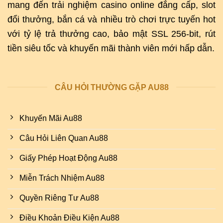
mang đến trải nghiệm casino online đẳng cấp, slot
đổi thưởng, bắn cá và nhiều trò chơi trực tuyến hot
với tỷ lệ trả thưởng cao, bảo mật SSL 256-bit, rút
tiền siêu tốc và khuyến mãi thành viên mới hấp dẫn.
CÂU HỎI THƯỜNG GẶP AU88
Khuyến Mãi Au88
Câu Hỏi Liên Quan Au88
Giấy Phép Hoạt Động Au88
Miễn Trách Nhiệm Au88
Quyền Riêng Tư Au88
Điều Khoản Điều Kiện Au88