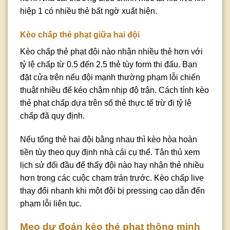
hiệp 1 có nhiều thẻ bất ngờ xuất hiện.
Kèo chấp thẻ phạt giữa hai đội
Kèo chấp thẻ phạt đội nào nhận nhiều thẻ hơn với
tỷ lệ chấp từ 0.5 đến 2.5 thẻ tùy form thi đấu. Bạn
đặt cửa trên nếu đội mạnh thường phạm lỗi chiến
thuật nhiều để kéo chậm nhịp độ trận. Cách tính kèo
thẻ phạt chấp dựa trên số thẻ thực tế trừ đi tỷ lệ
chấp đã quy định.
Nếu tổng thẻ hai đội bằng nhau thì kèo hòa hoàn
tiền tùy theo quy định nhà cái cụ thể. Tân thủ xem
lịch sử đối đầu để thấy đội nào hay nhận thẻ nhiều
hơn trong các cuộc chạm trán trước. Kèo chấp live
thay đổi nhanh khi một đội bị pressing cao dẫn đến
phạm lỗi liên tục.
Mẹo dự đoán kèo thẻ phạt thông minh