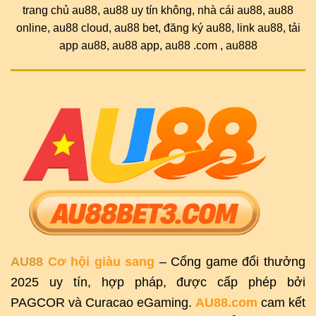
trang chủ au88, au88 uy tín không, nhà cái au88, au88
online, au88 cloud, au88 bet, đăng ký au88, link au88, tải
app au88, au88 app, au88 .com , au888
AU88
Cơ hội giàu sang
– Cổng game đổi thưởng
2025 uy tín, hợp pháp, được cấp phép bởi
PAGCOR và Curacao eGaming.
AU88.com
cam kết