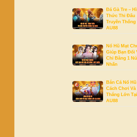
Đá Gà Tre – H
Thức Thi Đấu
Truyền Thống 
AU88
Nổ Hũ Mạt Ch
Giúp Bạn Đổi
Chỉ Bằng 1 Nú
Nhấn
Bắn Cá Nổ Hũ
Cách Chơi Và
Thắng Lớn Tạ
AU88