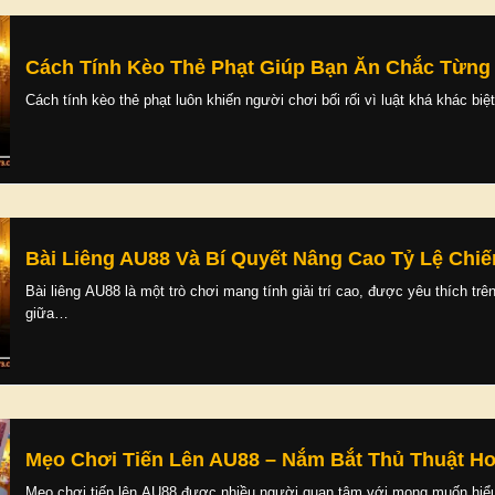
Cách Tính Kèo Thẻ Phạt Giúp Bạn Ăn Chắc Từng
Cách tính kèo thẻ phạt luôn khiến người chơi bối rối vì luật khá khác bi
Bài Liêng AU88 Và Bí Quyết Nâng Cao Tỷ Lệ Chi
Bài liêng AU88 là một trò chơi mang tính giải trí cao, được yêu thích trê
giữa…
Mẹo Chơi Tiến Lên AU88 – Nắm Bắt Thủ Thuật Ho
Mẹo chơi tiến lên AU88 được nhiều người quan tâm với mong muốn hiểu