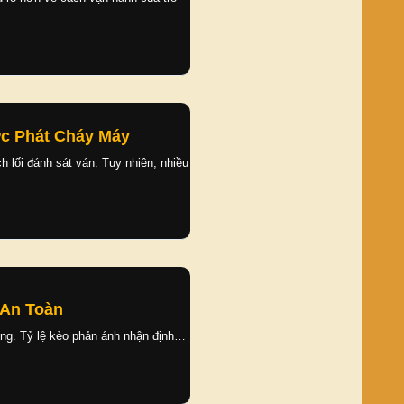
c Phát Cháy Máy
 lối đánh sát ván. Tuy nhiên, nhiều
 An Toàn
ững. Tỷ lệ kèo phản ánh nhận định…