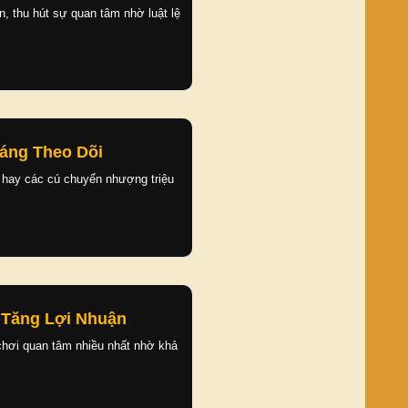
ến, thu hút sự quan tâm nhờ luật lệ
Đáng Theo Dõi
t hay các cú chuyển nhượng triệu
 Tăng Lợi Nhuận
hơi quan tâm nhiều nhất nhờ khả