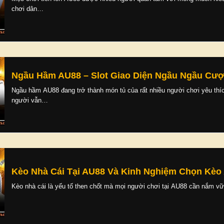
chơi dân…
Ngầu Hầm AU88 – Slot Giao Diện Ngầu Ngầu Cượ
Ngầu hầm AU88 đang trở thành món tủ của rất nhiều người chơi yêu thích
người vẫn…
Kèo Nhà Cái Tại AU88 Và Kinh Nghiệm Chọn Kèo
Kèo nhà cái là yếu tố then chốt mà mọi người chơi tại AU88 cần nắm v