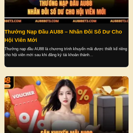
Thưởng Nạp Đầu AU88 – Nhân Đôi Số Dư Cho
Hội Viên Mới
Thưởng nạp đầu AU88 là chương trình khuyến mãi được thiết kế riêng
cho hội viên mới sau khi đăng ký tài khoản thành…