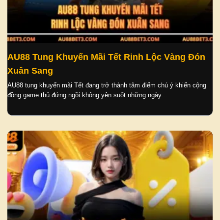
AU88 Tung Khuyến Mãi Tết Rinh Lộc Vàng Đón
Xuân Sang
AU88 tung khuyến mãi Tết đang trở thành tâm điểm chú ý khiến cộng
đồng game thủ đứng ngồi không yên suốt những ngày…