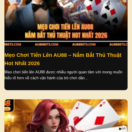
Mẹo Chơi Tiến Lên AU88 – Nắm Bắt Thủ Thuật
Hot Nhất 2026
Mẹo chơi tiến lên AU88 được nhiều người quan tâm với mong muốn
hiểu rõ hơn về cách vận hành của trò chơi dân…