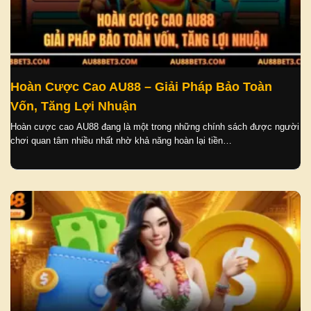
Hoàn Cược Cao AU88 – Giải Pháp Bảo Toàn
Vốn, Tăng Lợi Nhuận
Hoàn cược cao AU88 đang là một trong những chính sách được người
chơi quan tâm nhiều nhất nhờ khả năng hoàn lại tiền…