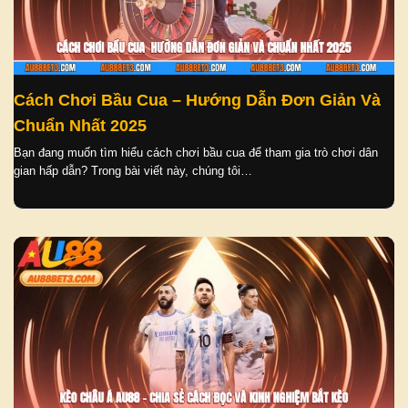
Cách Chơi Bầu Cua – Hướng Dẫn Đơn Giản Và
Chuẩn Nhất 2025
Bạn đang muốn tìm hiểu cách chơi bầu cua để tham gia trò chơi dân
gian hấp dẫn? Trong bài viết này, chúng tôi…