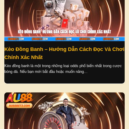
Kèo Đồng Banh – Hướng Dẫn Cách Đọc Và Chơi
Chính Xác Nhất
Kèo đồng banh là một trong những loại odds phổ biến nhất trong cược
bóng đá. Nếu bạn mới bắt đầu hoặc muốn nâng…