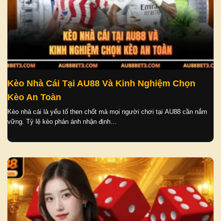
Kèo Nhà Cái Tại AU88 Và Kinh Nghiệm Chọn
Kèo An Toàn
Kèo nhà cái là yếu tố then chốt mà mọi người chơi tại AU88 cần nắm
vững. Tỷ lệ kèo phản ánh nhận định…