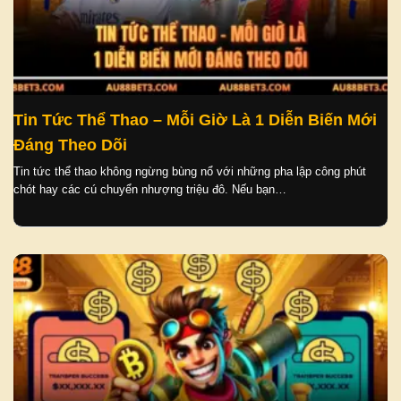
Tin Tức Thể Thao – Mỗi Giờ Là 1 Diễn Biến Mới
Đáng Theo Dõi
Tin tức thể thao không ngừng bùng nổ với những pha lập công phút
chót hay các cú chuyển nhượng triệu đô. Nếu bạn…