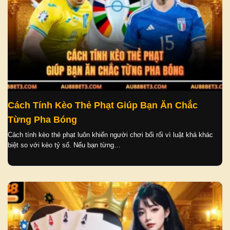
Cách Tính Kèo Thẻ Phạt Giúp Bạn Ăn Chắc
Từng Pha Bóng
Cách tính kèo thẻ phạt luôn khiến người chơi bối rối vì luật khá khác
biệt so với kèo tỷ số. Nếu bạn từng…