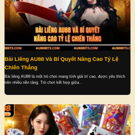
Bài Liêng AU88 Và Bí Quyết Nâng Cao Tỷ Lệ
Chiến Thắng
Bài liêng AU88 là một trò chơi mang tính giải trí cao, được yêu thích
trên nhiều nền tảng. Trò chơi kết hợp giữa…