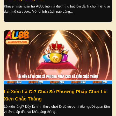
Khuyến mãi hoàn trả AU88 luôn là điểm thu hút lớn dành cho những ai
đam mê cá cược. Với chính sách nạp càng…
Lô Xiên Là Gì? Chia Sẻ Phương Pháp Chơi Lô
Xiên Chắc Thắng
Lô xiên là gì? Đây là hình thức chơi lô đề được nhiều người quan tâm
vì tính hấp dẫn và khả năng thắng…