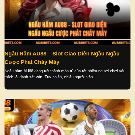
Ngầu Hầm AU88 – Slot Giao Diện Ngầu Ngầu
Cược Phát Cháy Máy
Ngầu hầm AU88 đang trở thành món tủ của rất nhiều người chơi yêu
thích lối đánh sát ván. Tuy nhiên, nhiều người vẫn…