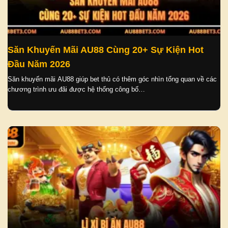
Săn Khuyến Mãi AU88 Cùng 20+ Sự Kiện Hot
Đầu Năm 2026
Săn khuyến mãi AU88 giúp bet thủ có thêm góc nhìn tổng quan về các
chương trình ưu đãi được hệ thống công bố…