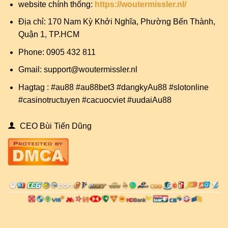
website chính thống:
https://woutermissler.nl/
Địa chỉ:
170 Nam Kỳ Khởi Nghĩa, Phường Bến Thành,
Quận 1, TP.HCM
Phone:
0905 432 811
Gmail:
support@woutermissler.nl
Hagtag : #au88 #au88bet3 #dangkyAu88 #slotonline
#casinotructuyen #cacuocviet #uudaiAu88
CEO Bùi Tiến Dũng