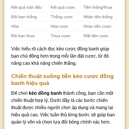
Kết quả trận đấu
Kết quả cược
Tiền thắng/thua
Đội bạn thắng
Thắng cược
Nhận tiền thắng
Hòa
Hòa cược
Hoàn tiền cược
Đội bạn thua
Thua cược
Mất tiền cược
Việc hiểu rõ cách đọc kèo cược đồng banh giúp
bạn chủ động hơn trong mỗi lần đặt cược, từ đó
nâng cao khả năng chiến thắng.
Chiến thuật xuống tiền kèo cược đồng
banh hiệu quả
Để chơi
kèo đồng banh
thành công, bạn cần một
chiến thuật hợp lý. Dưới đây là các bước chiến
thuật được nhiều người chơi áp dụng và mang lại
hiệu quả cao. Việc tuân thủ từng bước sẽ giúp bạn
quản lý vốn và chọn lựa đội bóng chính xác hơn.