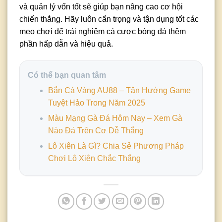
và quản lý vốn tốt sẽ giúp bạn nâng cao cơ hội
chiến thắng. Hãy luôn cẩn trọng và tận dụng tốt các
mẹo chơi để trải nghiệm cá cược bóng đá thêm
phần hấp dẫn và hiệu quả.
Có thể bạn quan tâm
Bắn Cá Vàng AU88 – Tận Hưởng Game
Tuyệt Hảo Trong Năm 2025
Màu Mạng Gà Đá Hôm Nay – Xem Gà
Nào Đá Trên Cơ Dễ Thắng
Lô Xiên Là Gì? Chia Sẻ Phương Pháp
Chơi Lô Xiên Chắc Thắng