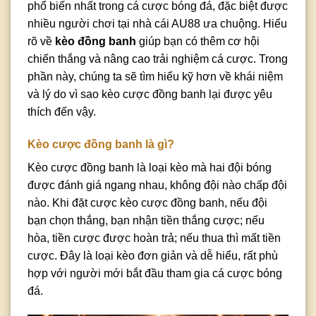
phổ biến nhất trong cá cược bóng đá, đặc biệt được
nhiều người chơi tại nhà cái AU88 ưa chuộng. Hiểu
rõ về
kèo đồng banh
giúp bạn có thêm cơ hội
chiến thắng và nâng cao trải nghiệm cá cược. Trong
phần này, chúng ta sẽ tìm hiểu kỹ hơn về khái niệm
và lý do vì sao kèo cược đồng banh lại được yêu
thích đến vậy.
Kèo cược đồng banh là gì?
Kèo cược đồng banh là loại kèo mà hai đội bóng
được đánh giá ngang nhau, không đội nào chấp đội
nào. Khi đặt cược kèo cược đồng banh, nếu đội
bạn chọn thắng, bạn nhận tiền thắng cược; nếu
hòa, tiền cược được hoàn trả; nếu thua thì mất tiền
cược. Đây là loại kèo đơn giản và dễ hiểu, rất phù
hợp với người mới bắt đầu tham gia cá cược bóng
đá.