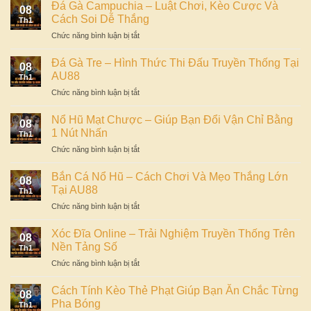
Đá Gà Campuchia – Luật Chơi, Kèo Cược Và
08
Cách Soi Dễ Thắng
Th1
ở
Chức năng bình luận bị tắt
Đá
Gà
Đá Gà Tre – Hình Thức Thi Đấu Truyền Thống Tại
08
Campuchia
AU88
Th1
–
ở
Chức năng bình luận bị tắt
Luật
Đá
Chơi,
Gà
Kèo
Nổ Hũ Mạt Chược – Giúp Bạn Đổi Vận Chỉ Bằng
08
Tre
Cược
1 Nút Nhấn
Th1
–
Và
ở
Chức năng bình luận bị tắt
Hình
Cách
Nổ
Thức
Soi
Hũ
Thi
Bắn Cá Nổ Hũ – Cách Chơi Và Mẹo Thắng Lớn
Dễ
08
Mạt
Đấu
Tại AU88
Thắng
Th1
Chược
Truyền
ở
Chức năng bình luận bị tắt
–
Thống
Bắn
Giúp
Tại
Cá
Bạn
Xóc Đĩa Online – Trải Nghiệm Truyền Thống Trên
AU88
08
Nổ
Đổi
Nền Tảng Số
Th1
Hũ
Vận
ở
Chức năng bình luận bị tắt
–
Chỉ
Xóc
Cách
Bằng
Đĩa
Chơi
Cách Tính Kèo Thẻ Phạt Giúp Bạn Ăn Chắc Từng
1
08
Online
Và
Pha Bóng
Nút
Th1
–