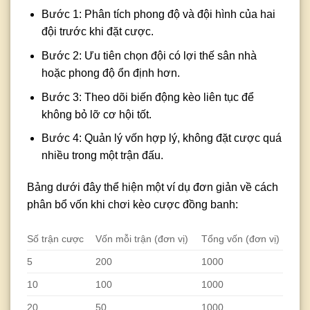
Bước 1: Phân tích phong độ và đội hình của hai
đội trước khi đặt cược.
Bước 2: Ưu tiên chọn đội có lợi thế sân nhà
hoặc phong độ ổn định hơn.
Bước 3: Theo dõi biến động kèo liên tục để
không bỏ lỡ cơ hội tốt.
Bước 4: Quản lý vốn hợp lý, không đặt cược quá
nhiều trong một trận đấu.
Bảng dưới đây thể hiện một ví dụ đơn giản về cách
phân bổ vốn khi chơi kèo cược đồng banh:
Số trận cược
Vốn mỗi trận (đơn vị)
Tổng vốn (đơn vị)
5
200
1000
10
100
1000
20
50
1000