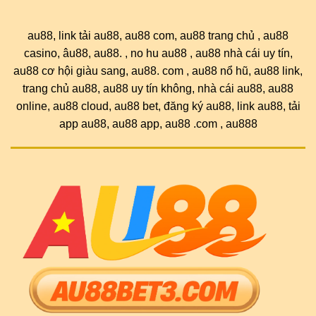
au88, link tải au88, au88 com, au88 trang chủ , au88
casino, âu88, au88. , no hu au88 , au88 nhà cái uy tín,
au88 cơ hội giàu sang, au88. com , au88 nổ hũ, au88 link,
trang chủ au88, au88 uy tín không, nhà cái au88, au88
online, au88 cloud, au88 bet, đăng ký au88, link au88, tải
app au88, au88 app, au88 .com , au888