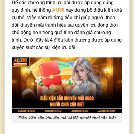
Để các chương trình ưu đãi được áp dụng đúng
quy định, hệ thống
AU88
xây dựng bộ điều kiện khá
cụ thể. Việc nắm rõ từng tiêu chí giúp người theo
dõi khuyến mãi tránh hiểu sai quyền lợi, đồng thời
chủ động hơn trong quá trình đánh giá chương
trình. Dưới đây là 4 điều kiện thường được áp dụng
xuyên suốt các sự kiện ưu đãi.
Điều kiện săn khuyến mãi AU88 người chơi cần biết