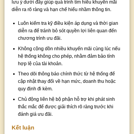
lưu ý dưới đây giúp quá trình tìm hiểu khuyến mãi
diễn ra rõ ràng và hạn chế hiểu nhầm thông tin.
Luôn kiểm tra kỹ điều kiện áp dụng và thời gian
diễn ra để tránh bỏ sót quyền lợi liên quan đến
chương trình ưu đãi.
Không cộng dồn nhiều khuyến mãi cùng lúc nếu
hệ thống không cho phép, nhằm đảm bảo tính
hợp lệ của tài khoản.
Theo dõi thông báo chính thức từ hệ thống để
cập nhật thay đổi về hạn mức, doanh thu hoặc
quy định đi kèm.
Chủ động liên hệ bộ phận hỗ trợ khi phát sinh
thắc mắc để được giải thích rõ ràng trước khi
đánh giá ưu đãi.
Kết luận