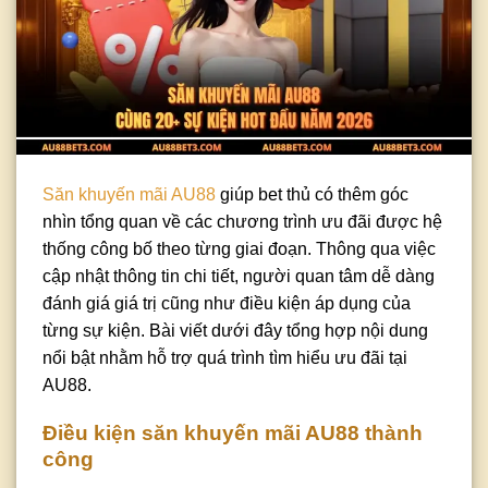
Săn khuyến mãi AU88
giúp bet thủ có thêm góc
nhìn tổng quan về các chương trình ưu đãi được hệ
thống công bố theo từng giai đoạn. Thông qua việc
cập nhật thông tin chi tiết, người quan tâm dễ dàng
đánh giá giá trị cũng như điều kiện áp dụng của
từng sự kiện. Bài viết dưới đây tổng hợp nội dung
nổi bật nhằm hỗ trợ quá trình tìm hiểu ưu đãi tại
AU88.
Điều kiện săn khuyến mãi AU88 thành
công