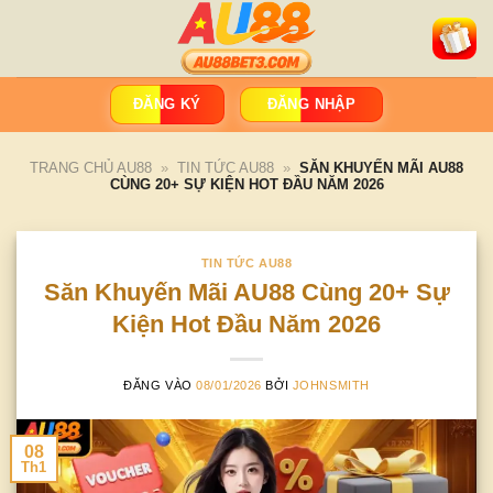
Bỏ
qua
nội
dung
ĐĂNG KÝ
ĐĂNG NHẬP
TRANG CHỦ AU88
»
TIN TỨC AU88
»
SĂN KHUYẾN MÃI AU88
CÙNG 20+ SỰ KIỆN HOT ĐẦU NĂM 2026
TIN TỨC AU88
Săn Khuyến Mãi AU88 Cùng 20+ Sự
Kiện Hot Đầu Năm 2026
ĐĂNG VÀO
08/01/2026
BỞI
JOHNSMITH
08
Th1