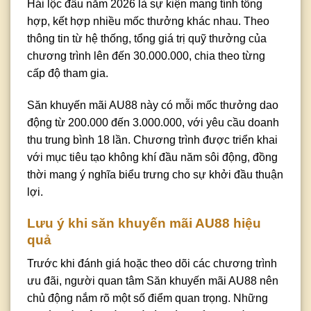
Hái lộc đầu năm 2026 là sự kiện mang tính tổng
hợp, kết hợp nhiều mốc thưởng khác nhau. Theo
thông tin từ hệ thống, tổng giá trị quỹ thưởng của
chương trình lên đến 30.000.000, chia theo từng
cấp độ tham gia.
Săn khuyến mãi AU88 này có mỗi mốc thưởng dao
động từ 200.000 đến 3.000.000, với yêu cầu doanh
thu trung bình 18 lần. Chương trình được triển khai
với mục tiêu tạo không khí đầu năm sôi động, đồng
thời mang ý nghĩa biểu trưng cho sự khởi đầu thuận
lợi.
Lưu ý khi săn khuyến mãi AU88 hiệu
quả
Trước khi đánh giá hoặc theo dõi các chương trình
ưu đãi, người quan tâm Săn khuyến mãi AU88 nên
chủ động nắm rõ một số điểm quan trọng. Những