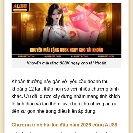
Khuyến mãi tặng 888K ngay cho tài khoản
Khoản thưởng này gắn với yêu cầu doanh thu
khoảng 12 lần, thấp hơn so với nhiều chương trình
khác. Ưu đãi được xây dựng nhằm mang tính khích
lệ tinh thần và tạo thêm lựa chọn cho những ai ưu
tiên sự gọn nhẹ trong điều kiện áp dụng.
Chương trình hái lộc đầu năm 2026 cùng AU88