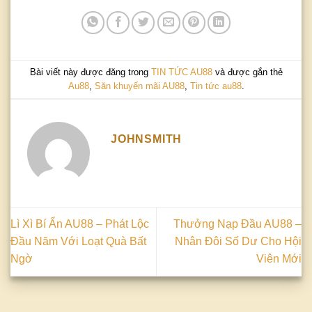
Bài viết này được đăng trong
TIN TỨC AU88
và được gắn thẻ
Au88
,
Săn khuyến mãi AU88
,
Tin tức au88
.
JOHNSMITH
Lì Xì Bí Ẩn AU88 – Phát Lộc
Thưởng Nạp Đầu AU88 –
Đầu Năm Với Loạt Quà Bất
Nhân Đôi Số Dư Cho Hội
Ngờ
Viên Mới