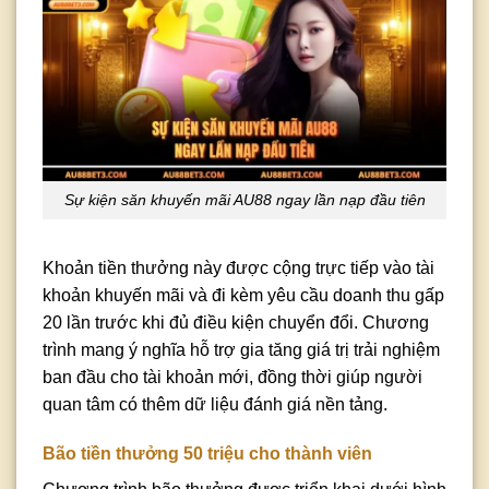
Sự kiện săn khuyến mãi AU88 ngay lần nạp đầu tiên
Khoản tiền thưởng này được cộng trực tiếp vào tài
khoản khuyến mãi và đi kèm yêu cầu doanh thu gấp
20 lần trước khi đủ điều kiện chuyển đổi. Chương
trình mang ý nghĩa hỗ trợ gia tăng giá trị trải nghiệm
ban đầu cho tài khoản mới, đồng thời giúp người
quan tâm có thêm dữ liệu đánh giá nền tảng.
Bão tiền thưởng 50 triệu cho thành viên