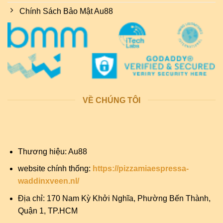
Chính Sách Bảo Mật Au88
VỀ CHÚNG TÔI
Thương hiệu: Au88
website chính thống:
https://pizzamiaespressa-
waddinxveen.nl/
Địa chỉ:
170 Nam Kỳ Khởi Nghĩa, Phường Bến Thành,
Quận 1, TP.HCM