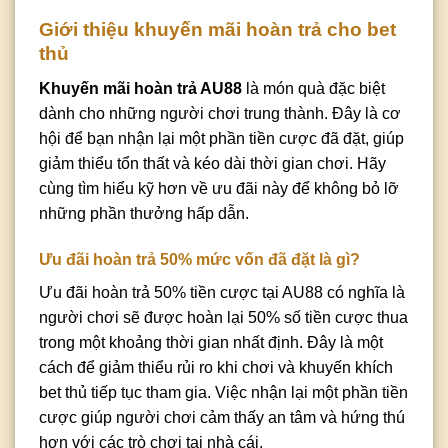
Giới thiệu khuyến mãi hoàn trả cho bet
thủ
Khuyến mãi hoàn trả AU88
là món quà đặc biệt
dành cho những người chơi trung thành. Đây là cơ
hội để bạn nhận lại một phần tiền cược đã đặt, giúp
giảm thiểu tổn thất và kéo dài thời gian chơi. Hãy
cùng tìm hiểu kỹ hơn về ưu đãi này để không bỏ lỡ
những phần thưởng hấp dẫn.
Ưu đãi hoàn trả 50% mức vốn đã đặt là gì?
Ưu đãi hoàn trả 50% tiền cược tại AU88 có nghĩa là
người chơi sẽ được hoàn lại 50% số tiền cược thua
trong một khoảng thời gian nhất định. Đây là một
cách để giảm thiểu rủi ro khi chơi và khuyến khích
bet thủ tiếp tục tham gia. Việc nhận lại một phần tiền
cược giúp người chơi cảm thấy an tâm và hứng thú
hơn với các trò chơi tại nhà cái.