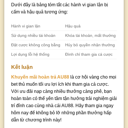
Dưới đây là bảng tóm tắt các hành vi gian lận bị
cấm và hậu quả tương ứng:
Hành vi gian lận
Hậu quả
Sử dụng nhiều tài khoản
Khóa tài khoản, mất thưởng
Đặt cược không công bằng
Hủy bỏ quyền nhận thưởng
Lợi dụng lỗi hệ thống
Đình chỉ tham gia cá cược
Kết luận
Khuyến mãi hoàn trả AU88
là cơ hội vàng cho mọi
bet thủ muốn tối ưu lợi ích khi tham gia cá cược.
Với ưu đãi nạp càng nhiều thưởng càng phê, bạn
hoàn toàn có thể yên tâm tận hưởng trải nghiệm giải
trí đỉnh cao cùng nhà cái AU88. Hãy tham gia ngay
hôm nay để không bỏ lỡ những phần thưởng hấp
dẫn từ chương trình này!