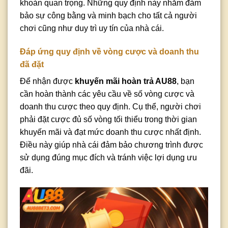
khoản quan trọng. Những quy định này nhằm đảm
bảo sự công bằng và minh bạch cho tất cả người
chơi cũng như duy trì uy tín của nhà cái.
Đáp ứng quy định về vòng cược và doanh thu
đã đặt
Để nhận được
khuyến mãi hoàn trả AU88
, bạn
cần hoàn thành các yêu cầu về số vòng cược và
doanh thu cược theo quy định. Cụ thể, người chơi
phải đặt cược đủ số vòng tối thiểu trong thời gian
khuyến mãi và đạt mức doanh thu cược nhất định.
Điều này giúp nhà cái đảm bảo chương trình được
sử dụng đúng mục đích và tránh việc lợi dụng ưu
đãi.