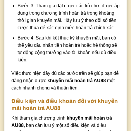
Bước 3: Tham gia đặt cược các trò chơi được áp
dụng trong chương trình hoàn trả trong khoảng
thời gian khuyến mãi. Hãy lưu ý theo dõi số tiền
cược thua để xác định mức hoàn trả chính xác.
Bước 4: Sau khi kết thúc kỳ khuyến mãi, bạn có
thể yêu cầu nhận tiền hoàn trả hoặc hệ thống sẽ
tự động cộng thưởng vào tài khoản nếu đủ điều
kiện.
Việc thực hiện đầy đủ các bước trên sẽ giúp bạn dễ
dàng nhận được
khuyến mãi hoàn trả AU88
một
cách nhanh chóng và thuận tiện.
Điều kiện và điều khoản đối với khuyến
mãi hoàn trả AU88
Khi tham gia chương trình
khuyến mãi hoàn trả
AU88
, bạn cần lưu ý một số điều kiện và điều