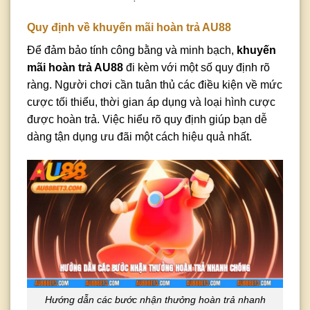
Quy định về khuyến mãi hoàn trả AU88
Để đảm bảo tính công bằng và minh bạch,
khuyến
mãi hoàn trả AU88
đi kèm với một số quy định rõ
ràng. Người chơi cần tuân thủ các điều kiện về mức
cược tối thiểu, thời gian áp dụng và loại hình cược
được hoàn trả. Việc hiểu rõ quy định giúp bạn dễ
dàng tận dụng ưu đãi một cách hiệu quả nhất.
Hướng dẫn các bước nhận thưởng hoàn trả nhanh