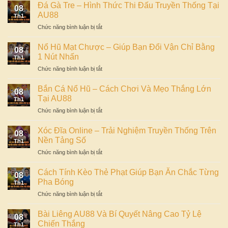
Gà
Đá Gà Tre – Hình Thức Thi Đấu Truyền Thống Tại
08
Campuchia
AU88
Th1
–
ở
Chức năng bình luận bị tắt
Luật
Đá
Chơi,
Gà
Kèo
Nổ Hũ Mạt Chược – Giúp Bạn Đổi Vận Chỉ Bằng
08
Tre
Cược
1 Nút Nhấn
Th1
–
Và
ở
Chức năng bình luận bị tắt
Hình
Cách
Nổ
Thức
Soi
Hũ
Thi
Bắn Cá Nổ Hũ – Cách Chơi Và Mẹo Thắng Lớn
Dễ
08
Mạt
Đấu
Tại AU88
Thắng
Th1
Chược
Truyền
ở
Chức năng bình luận bị tắt
–
Thống
Bắn
Giúp
Tại
Cá
Bạn
Xóc Đĩa Online – Trải Nghiệm Truyền Thống Trên
AU88
08
Nổ
Đổi
Nền Tảng Số
Th1
Hũ
Vận
ở
Chức năng bình luận bị tắt
–
Chỉ
Xóc
Cách
Bằng
Đĩa
Chơi
Cách Tính Kèo Thẻ Phạt Giúp Bạn Ăn Chắc Từng
1
08
Online
Và
Pha Bóng
Nút
Th1
–
Mẹo
Nhấn
ở
Chức năng bình luận bị tắt
Trải
Thắng
Cách
Nghiệm
Lớn
Tính
Truyền
Bài Liêng AU88 Và Bí Quyết Nâng Cao Tỷ Lệ
Tại
08
Kèo
Thống
Chiến Thắng
AU88
Th1
Thẻ