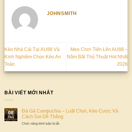
JOHNSMITH
Kèo Nhà Cái Tại AU88 Và
Mẹo Chơi Tiến Lên AU88 –
Kinh Nghiệm Chọn Kèo An
Nắm Bắt Thủ Thuật Hot Nhất
Toàn
2026
BÀI VIẾT MỚI NHẤT
Đá Gà Campuchia – Luật Chơi, Kèo Cược Và
08
Cách Soi Dễ Thắng
Th1
ở
Chức năng bình luận bị tắt
Đá