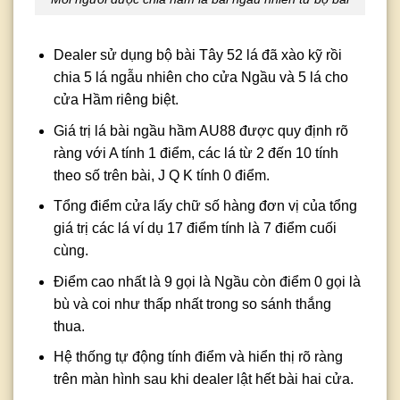
Dealer sử dụng bộ bài Tây 52 lá đã xào kỹ rồi
chia 5 lá ngẫu nhiên cho cửa Ngầu và 5 lá cho
cửa Hầm riêng biệt.
Giá trị lá bài ngầu hầm AU88 được quy định rõ
ràng với A tính 1 điểm, các lá từ 2 đến 10 tính
theo số trên bài, J Q K tính 0 điểm.
Tổng điểm cửa lấy chữ số hàng đơn vị của tổng
giá trị các lá ví dụ 17 điểm tính là 7 điểm cuối
cùng.
Điểm cao nhất là 9 gọi là Ngầu còn điểm 0 gọi là
bù và coi như thấp nhất trong so sánh thắng
thua.
Hệ thống tự động tính điểm và hiển thị rõ ràng
trên màn hình sau khi dealer lật hết bài hai cửa.