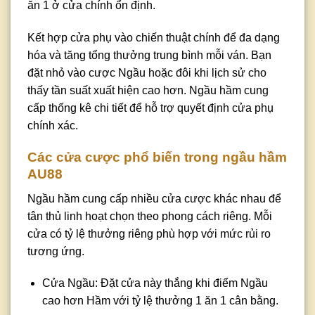
ăn 1 ở cửa chính ổn định.
Kết hợp cửa phụ vào chiến thuật chính để đa dạng
hóa và tăng tổng thưởng trung bình mỗi ván. Bạn
đặt nhỏ vào cược Ngầu hoặc đôi khi lịch sử cho
thấy tần suất xuất hiện cao hơn. Ngầu hầm cung
cấp thống kê chi tiết để hỗ trợ quyết định cửa phụ
chính xác.
Các cửa cược phổ biến trong ngầu hầm
AU88
Ngầu hầm cung cấp nhiều cửa cược khác nhau để
tân thủ linh hoạt chọn theo phong cách riêng. Mỗi
cửa có tỷ lệ thưởng riêng phù hợp với mức rủi ro
tương ứng.
Cửa Ngầu: Đặt cửa này thắng khi điểm Ngầu
cao hơn Hầm với tỷ lệ thưởng 1 ăn 1 cân bằng.