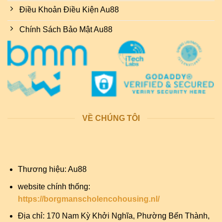
Điều Khoản Điều Kiện Au88
Chính Sách Bảo Mật Au88
VỀ CHÚNG TÔI
Thương hiệu: Au88
website chính thống:
https://borgmanscholencohousing.nl/
Địa chỉ:
170 Nam Kỳ Khởi Nghĩa, Phường Bến Thành,